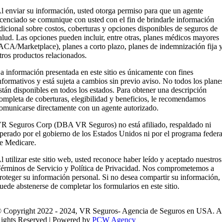
l enviar su información, usted otorga permiso para que un agente
icenciado se comunique con usted con el fin de brindarle información
dicional sobre costos, coberturas y opciones disponibles de seguros de
alud. Las opciones pueden incluir, entre otras, planes médicos mayores
ACA/Marketplace), planes a corto plazo, planes de indemnización fija 
tros productos relacionados.
a información presentada en este sitio es únicamente con fines
nformativos y está sujeta a cambios sin previo aviso. No todos los plane
stán disponibles en todos los estados. Para obtener una descripción
ompleta de coberturas, elegibilidad y beneficios, le recomendamos
omunicarse directamente con un agente autorizado.
R Seguros Corp (DBA VR Seguros) no está afiliado, respaldado ni
perado por el gobierno de los Estados Unidos ni por el programa federa
e Medicare.
l utilizar este sitio web, usted reconoce haber leído y aceptado nuestros
érminos de Servicio y Política de Privacidad. Nos comprometemos a
roteger su información personal. Si no desea compartir su información,
uede abstenerse de completar los formularios en este sitio.
 Copyright 2022 - 2024, VR Seguros- Agencia de Seguros en USA. A
ights Reserved | Powered by
PCW Agency