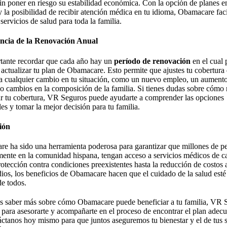
in poner en riesgo su estabilidad económica. Con la opción de planes e
y la posibilidad de recibir atención médica en tu idioma, Obamacare facil
servicios de salud para toda la familia.
ncia de la Renovación Anual
tante recordar que cada año hay un
período de renovación
en el cual
y actualizar tu plan de Obamacare. Esto permite que ajustes tu cobertura
a cualquier cambio en tu situación, como un nuevo empleo, un aument
 o cambios en la composición de la familia. Si tienes dudas sobre cómo
r tu cobertura, VR Seguros puede ayudarte a comprender las opciones
es y tomar la mejor decisión para tu familia.
ión
e ha sido una herramienta poderosa para garantizar que millones de p
mente en la comunidad hispana, tengan acceso a servicios médicos de ca
otección contra condiciones preexistentes hasta la reducción de costos 
dios, los beneficios de Obamacare hacen que el cuidado de la salud esté
de todos.
es saber más sobre cómo Obamacare puede beneficiar a tu familia, VR 
í para asesorarte y acompañarte en el proceso de encontrar el plan adec
táctanos hoy mismo para que juntos aseguremos tu bienestar y el de tus 