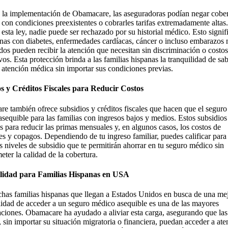
 la implementación de Obamacare, las aseguradoras podían negar cober
 con condiciones preexistentes o cobrarles tarifas extremadamente altas
 esta ley, nadie puede ser rechazado por su historial médico. Esto signif
onas con diabetes, enfermedades cardíacas, cáncer o incluso embarazos 
ados pueden recibir la atención que necesitan sin discriminación o costo
vos. Esta protección brinda a las familias hispanas la tranquilidad de sa
n atención médica sin importar sus condiciones previas.
s y Créditos Fiscales para Reducir Costos
e también ofrece subsidios y créditos fiscales que hacen que el segur
asequible para las familias con ingresos bajos y medios. Estos subsidios
s para reducir las primas mensuales y, en algunos casos, los costos de
es y copagos. Dependiendo de tu ingreso familiar, puedes calificar para
es niveles de subsidio que te permitirán ahorrar en tu seguro médico sin
ter la calidad de la cobertura.
lidad para Familias Hispanas en USA
has familias hispanas que llegan a Estados Unidos en busca de una mej
ilidad de acceder a un seguro médico asequible es una de las mayores
ciones. Obamacare ha ayudado a aliviar esta carga, asegurando que las
, sin importar su situación migratoria o financiera, puedan acceder a at