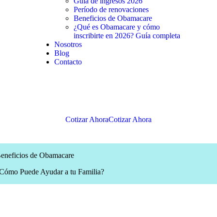
Guía de ingresos 2026
Período de renovaciones
Beneficios de Obamacare
¿Qué es Obamacare y cómo
inscribirte en 2026? Guía completa
Nosotros
Blog
Contacto
Cotizar Ahora
Cotizar Ahora
eneficios de Obamacare
Cómo Puede Ayudar a tu Familia?