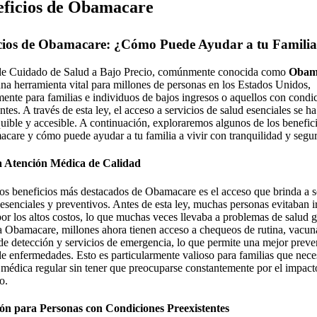
eficios de Obamacare
cios de Obamacare: ¿Cómo Puede Ayudar a tu Famili
de Cuidado de Salud a Bajo Precio, comúnmente conocida como
Obam
una herramienta vital para millones de personas en los Estados Unidos,
mente para familias e individuos de bajos ingresos o aquellos con condi
ntes. A través de esta ley, el acceso a servicios de salud esenciales se h
uible y accesible. A continuación, exploraremos algunos de los benefic
care y cómo puede ayudar a tu familia a vivir con tranquilidad y segur
a Atención Médica de Calidad
os beneficios más destacados de Obamacare es el acceso que brinda a s
 esenciales y preventivos. Antes de esta ley, muchas personas evitaban ir
or los altos costos, lo que muchas veces llevaba a problemas de salud g
a Obamacare, millones ahora tienen acceso a chequeos de rutina, vacun
de detección y servicios de emergencia, lo que permite una mejor prev
e enfermedades. Esto es particularmente valioso para familias que nece
 médica regular sin tener que preocuparse constantemente por el impact
o.
ión para Personas con Condiciones Preexistentes