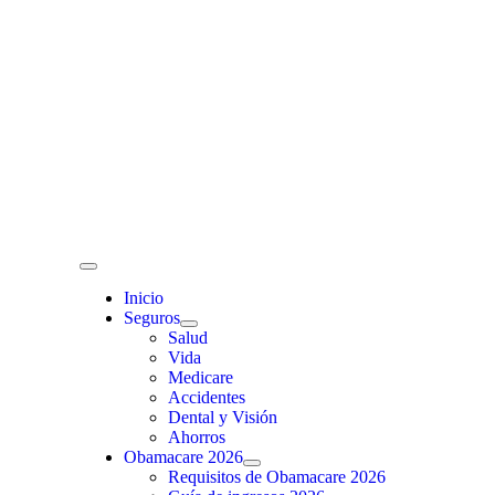
Skip
to
content
Toggle
Navigation
Inicio
Seguros
Salud
Vida
Medicare
Accidentes
Dental y Visión
Ahorros
Obamacare 2026
Requisitos de Obamacare 2026