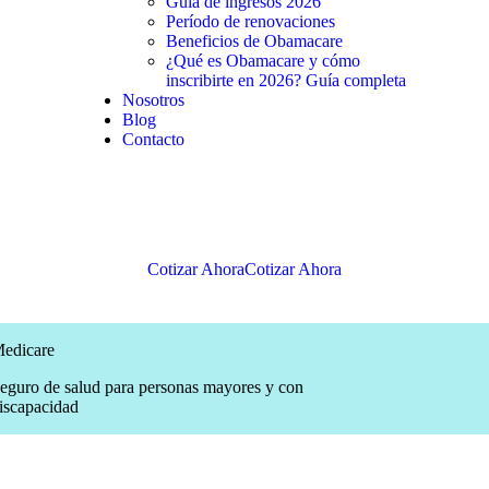
Guía de ingresos 2026
Período de renovaciones
Beneficios de Obamacare
¿Qué es Obamacare y cómo
inscribirte en 2026? Guía completa
Nosotros
Blog
Contacto
Cotizar Ahora
Cotizar Ahora
edicare
eguro de salud para personas mayores y con
iscapacidad