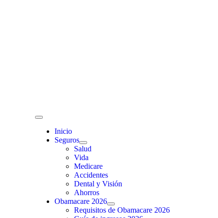
Skip
to
content
Toggle
Navigation
Inicio
Seguros
Salud
Vida
Medicare
Accidentes
Dental y Visión
Ahorros
Obamacare 2026
Requisitos de Obamacare 2026