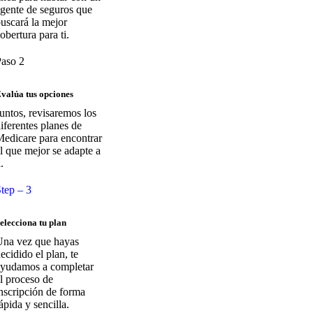
gente de seguros que
uscará la mejor
obertura para ti.
aso 2
valúa tus opciones
untos, revisaremos los
iferentes planes de
edicare para encontrar
l que mejor se adapte a
i.
tep – 3
elecciona tu plan
na vez que hayas
ecidido el plan, te
yudamos a completar
l proceso de
nscripción de forma
ápida y sencilla.