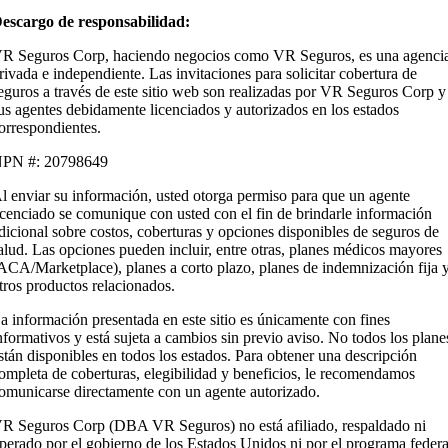
escargo de responsabilidad:
R Seguros Corp, haciendo negocios como VR Seguros, es una agenci
rivada e independiente. Las invitaciones para solicitar cobertura de
eguros a través de este sitio web son realizadas por VR Seguros Corp y
us agentes debidamente licenciados y autorizados en los estados
orrespondientes.
PN #: 20798649
l enviar su información, usted otorga permiso para que un agente
icenciado se comunique con usted con el fin de brindarle información
dicional sobre costos, coberturas y opciones disponibles de seguros de
alud. Las opciones pueden incluir, entre otras, planes médicos mayores
ACA/Marketplace), planes a corto plazo, planes de indemnización fija 
tros productos relacionados.
a información presentada en este sitio es únicamente con fines
nformativos y está sujeta a cambios sin previo aviso. No todos los plane
stán disponibles en todos los estados. Para obtener una descripción
ompleta de coberturas, elegibilidad y beneficios, le recomendamos
omunicarse directamente con un agente autorizado.
R Seguros Corp (DBA VR Seguros) no está afiliado, respaldado ni
perado por el gobierno de los Estados Unidos ni por el programa federa