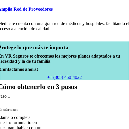
Amplia Red de Proveedores
edicare cuenta con una gran red de médicos y hospitales, facilitando e
cceso a atención de calidad.
Protege lo que más te importa
n VR Seguros te ofrecemos los mejores planes adaptados a tu
ecesidad y la de tu familia
Contáctanos ahora!
+1 (305) 450-4022
Cómo obtenerlo en 3 pasos
aso 1
ontáctanos
lama o completa
uestro formulario en
ínea para hablar con un