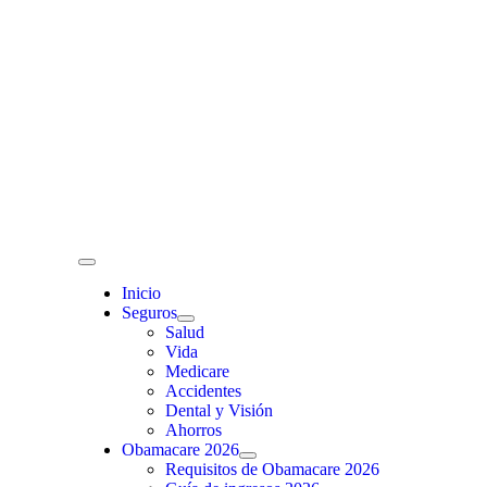
Skip
to
content
Toggle
Navigation
Inicio
Seguros
Salud
Vida
Medicare
Accidentes
Dental y Visión
Ahorros
Obamacare 2026
Requisitos de Obamacare 2026