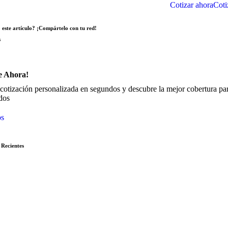
Cotizar ahora
Coti
 este artículo? ¡Compártelo con tu red!
s
e Ahora!
cotización personalizada en segundos y descubre la mejor cobertura para
dos
os
 Recientes