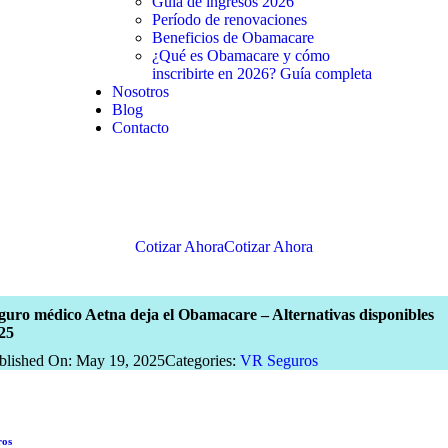
Guía de ingresos 2026
Período de renovaciones
Beneficios de Obamacare
¿Qué es Obamacare y cómo
inscribirte en 2026? Guía completa
Nosotros
Blog
Contacto
Cotizar Ahora
Cotizar Ahora
guro médico Aetna deja el Obamacare – Alternativas disponibles
25
blished On: May 19, 2025
Categories:
VR Seguros
ros