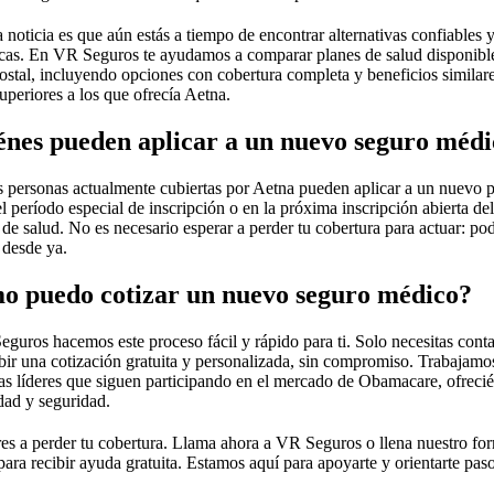
 noticia es que aún estás a tiempo de encontrar alternativas confiables 
as. En VR Seguros te ayudamos a comparar planes de salud disponible
ostal, incluyendo opciones con cobertura completa y beneficios similar
uperiores a los que ofrecía Aetna.
nes pueden aplicar a un nuevo seguro méd
s personas actualmente cubiertas por Aetna pueden aplicar a un nuevo 
l período especial de inscripción o en la próxima inscripción abierta de
de salud. No es necesario esperar a perder tu cobertura para actuar: p
 desde ya.
o puedo cotizar un nuevo seguro médico?
guros hacemos este proceso fácil y rápido para ti. Solo necesitas cont
ibir una cotización gratuita y personalizada, sin compromiso. Trabajamo
s líderes que siguen participando en el mercado de Obamacare, ofreci
idad y seguridad.
es a perder tu cobertura. Llama ahora a VR Seguros o llena nuestro fo
para recibir ayuda gratuita. Estamos aquí para apoyarte y orientarte pas