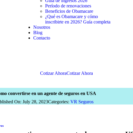
Guía de ingresos 2026
Período de renovaciones
Beneficios de Obamacare
¿Qué es Obamacare y cómo
inscribirte en 2026? Guía completa
Nosotros
Blog
Contacto
Cotizar Ahora
Cotizar Ahora
mo convertirse en un agente de seguros en USA
blished On: July 28, 2023
Categories:
VR Seguros
ros