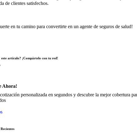
da de clientes satisfechos.
uerte en tu camino para convertirte en un agente de seguros de salud!
 este artículo? ¡Compártelo con tu red!
s
e Ahora!
cotización personalizada en segundos y descubre la mejor cobertura para
dos
os
 Recientes