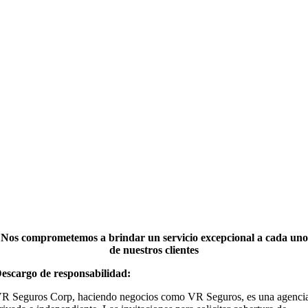
Nos comprometemos a brindar un servicio excepcional a cada uno
de nuestros clientes
escargo de responsabilidad:
R Seguros Corp, haciendo negocios como VR Seguros, es una agenci