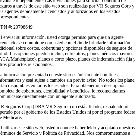
rivada e independiente. Las invitaciones para solicitar cobertura de
eguros a través de este sitio web son realizadas por VR Seguros Corp y
us agentes debidamente licenciados y autorizados en los estados
orrespondientes.
PN #: 20798649
l enviar su información, usted otorga permiso para que un agente
icenciado se comunique con usted con el fin de brindarle información
dicional sobre costos, coberturas y opciones disponibles de seguros de
alud. Las opciones pueden incluir, entre otras, planes médicos mayores
ACA/Marketplace), planes a corto plazo, planes de indemnización fija 
tros productos relacionados.
a información presentada en este sitio es únicamente con fines
nformativos y está sujeta a cambios sin previo aviso. No todos los plane
stán disponibles en todos los estados. Para obtener una descripción
ompleta de coberturas, elegibilidad y beneficios, le recomendamos
omunicarse directamente con un agente autorizado.
R Seguros Corp (DBA VR Seguros) no está afiliado, respaldado ni
perado por el gobierno de los Estados Unidos ni por el programa federa
e Medicare.
l utilizar este sitio web, usted reconoce haber leído y aceptado nuestros
érminos de Servicio y Política de Privacidad. Nos comprometemos a