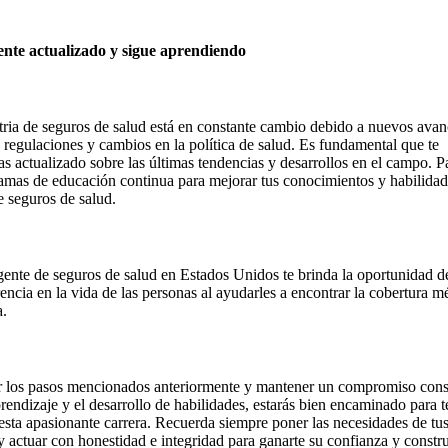
ente actualizado y sigue aprendiendo
tria de seguros de salud está en constante cambio debido a nuevos avan
 regulaciones y cambios en la política de salud. Es fundamental que te
s actualizado sobre las últimas tendencias y desarrollos en el campo. Pa
amas de educación continua para mejorar tus conocimientos y habilida
e seguros de salud.
gente de seguros de salud en Estados Unidos te brinda la oportunidad d
rencia en la vida de las personas al ayudarles a encontrar la cobertura m
a.
r los pasos mencionados anteriormente y mantener un compromiso cons
prendizaje y el desarrollo de habilidades, estarás bien encaminado para t
 esta apasionante carrera. Recuerda siempre poner las necesidades de tus
y actuar con honestidad e integridad para ganarte su confianza y constr