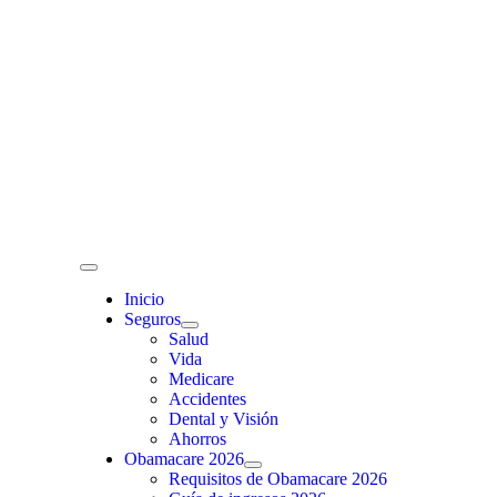
Skip
to
content
Toggle
Navigation
Inicio
Seguros
Salud
Vida
Medicare
Accidentes
Dental y Visión
Ahorros
Obamacare 2026
Requisitos de Obamacare 2026